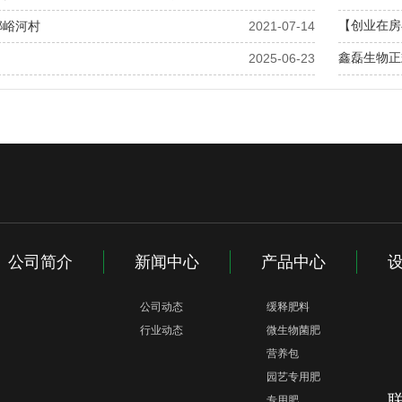
【创业在房
榔峪河村
2021-07-14
鑫磊生物正
2025-06-23
先锋龚明海与农业专家梁华东武汉共话绿色农业新机遇
湖北尹吉甫
酵···
公司简介
新闻中心
产品中心
公司动态
缓释肥料
行业动态
微生物菌肥
营养包
园艺专用肥
专用肥