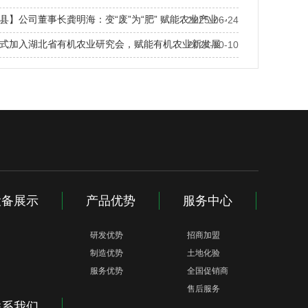
县】公司董事长龚明海：变“废”为“肥” 赋能农业产业···
2025-06-24
式加入湖北省有机农业研究会，赋能有机农业新发展
2024-10-10
鑫磊生物科技取得滚筒式有机肥发酵装置专利，加快发
设备展示
产品优势
服务中心
研发优势
招商加盟
制造优势
土地化验
服务优势
全国促销商
售后服务
联系我们